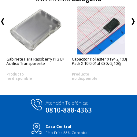
Gabinete Para Raspberry Pi 3 B+
Capacitor Poliester X194 2j103j
Acrilico Transparente
Pack X 10 0.01uf 630v 2j103j
Producto
Producto
no disponible
no disponible
Atención Telefónica:
0810-888-4363
Casa Central
Félix Frías 836, Cordoba