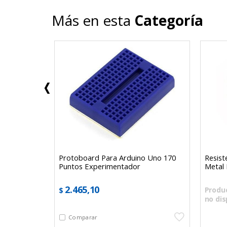
Más en esta
Categoría
 Recto 35
Protoboard Para Arduino Uno 170
Resist
Puntos Experimentador
Metal 
2.465,10
Produ
$
no dis