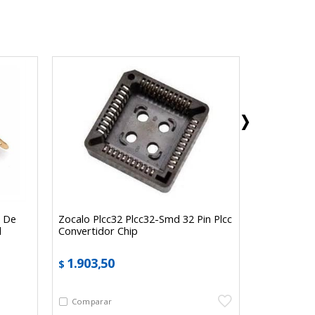
 De
Zocalo Plcc32 Plcc32-Smd 32 Pin Plcc
6 Placas Ex
l
Convertidor Chip
5x7 6x8 7x
1.903,50
Producto
$
no disponi