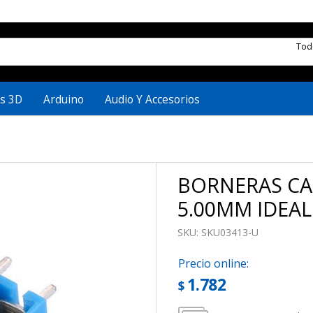
To
s 3D
Arduino
Audio Y Accesorios
BORNERAS CA
5.00MM IDEAL
SKU:
SKU03413-U
Precio online:
1.782
$