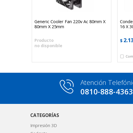
 Redondos
Generic Cooler Fan 220v Ac 80mm X
Conden
ad
80mm X 25mm
16 X 
2.1
Producto
$
no disponible
Atención Telefóni
0810-888-436
CATEGORÍAS
Impresión 3D