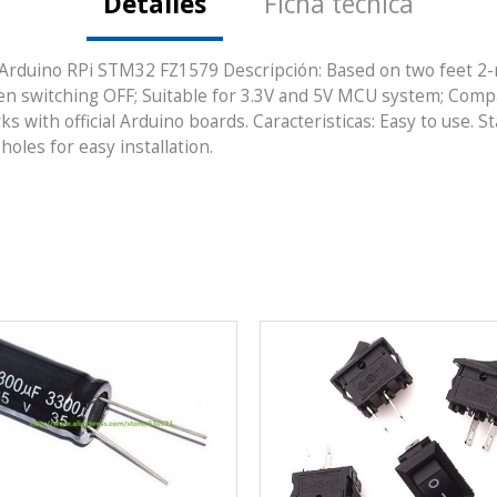
Detalles
Ficha técnica
 Arduino RPi STM32 FZ1579 Descripción: Based on two feet 2-
n switching OFF; Suitable for 3.3V and 5V MCU system; Compat
s with official Arduino boards. Caracteristicas: Easy to use. S
oles for easy installation.