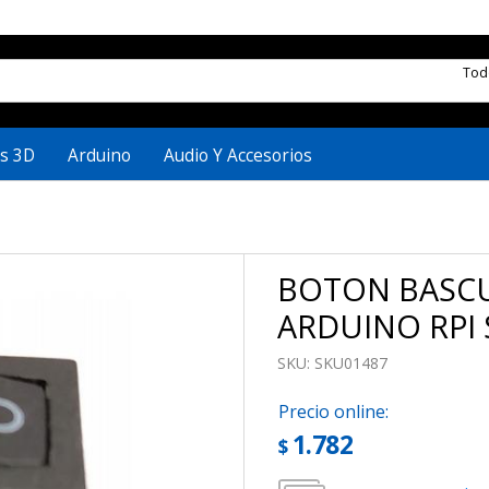
To
s 3D
Arduino
Audio Y Accesorios
BOTON BASCU
ARDUINO RPI 
SKU:
SKU01487
Precio online:
1.782
$