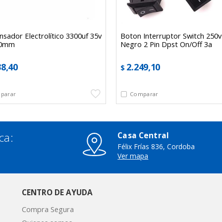
sador Electrolítico 3300uf 35v
Boton Interruptor Switch 250v
30mm
Negro 2 Pin Dpst On/off 3a
38,40
2.249,10
$
ca:
Casa Central
Félix Frías 836, Cordoba
3
Ver mapa
CENTRO DE AYUDA
Compra Segura