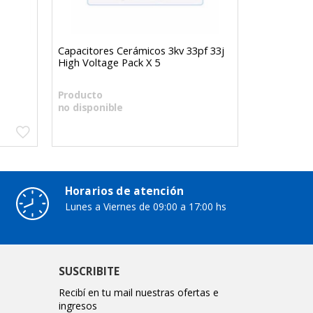
Capacitores Cerámicos 3kv 33pf 33j
Conector M
High Voltage Pack X 5
I9205 P520
2.138,4
Producto
$
no disponible
Horarios de atención
Lunes a Viernes de 09:00 a 17:00 hs
SUSCRIBITE
Recibí en tu mail nuestras ofertas e
ingresos