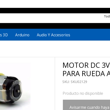
To
s 3D
Arduino
Audio Y Accesorios
MOTOR DC 3V
PARA RUEDA 
SKU:
SKU02129
Producto no disponible
Avisarme cuando haya