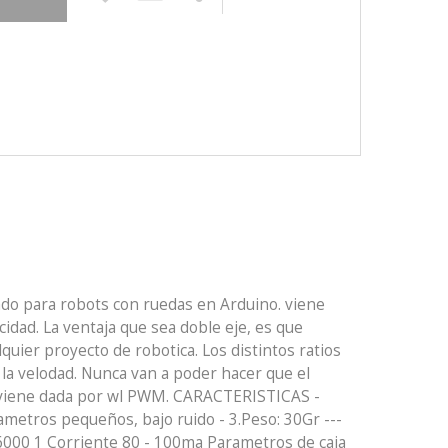
ado para robots con ruedas en Arduino. viene
cidad. La ventaja que sea doble eje, es que
quier proyecto de robotica. Los distintos ratios
 la velodad. Nunca van a poder hacer que el
a viene dada por wl PWM. CARACTERISTICAS -
ametros pequeños, bajo ruido - 3.Peso: 30Gr ---
 RPM 6000 1 Corriente 80 - 100ma Parametros de caja