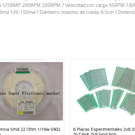
carga 125RMP 200RPM 230RPM ? Velocidad con carga 95RPM 16
0ma 130-150ma ? Diámetro máximo de rueda: 6.5cm ? Dimensi
encia Smd 22 Ohm 1/16w 0402
6 Placas Experimentales 2x8 3
%
5x7 6x8 7x9 Smd Pcb