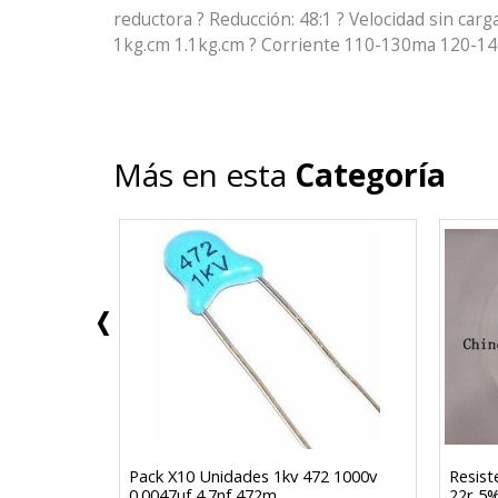
reductora ? Reducción: 48:1 ? Velocidad sin 
1kg.cm 1.1kg.cm ? Corriente 110-130ma 120-14
Más en esta
Categoría
in Capuchon
Pack X10 Unidades 1kv 472 1000v
Resist
0.0047uf 4.7nf 472m
22r 5