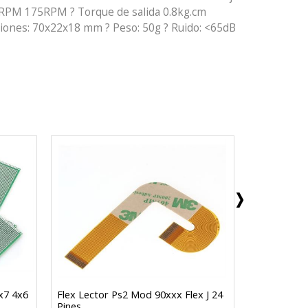
0RPM 175RPM ? Torque de salida 0.8kg.cm
ones: 70x22x18 mm ? Peso: 50g ? Ruido: <65dB
x7 4x6
Flex Lector Ps2 Mod 90xxx Flex J 24
Bornera Ca
Pines
5.00mm Ele