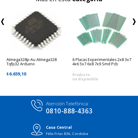
Atmega328p-Au Atmega328
6 Placas Experimentales 2x8 3x7
Tqfp32 Arduino
4x6 5x7 6x8 7x9 Smd Pcb
6.659,10
$
Producto
no disponible
Atención Telefónica:
0810-888-4363
Casa Central
Félix Frías 836, Cordoba