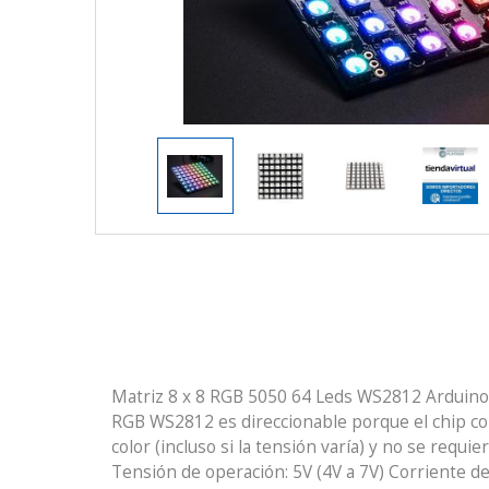
Matriz 8 x 8 RGB 5050 64 Leds WS2812 Arduino D
RGB WS2812 es direccionable porque el chip c
color (incluso si la tensión varía) y no se requi
Tensión de operación: 5V (4V a 7V) Corriente d