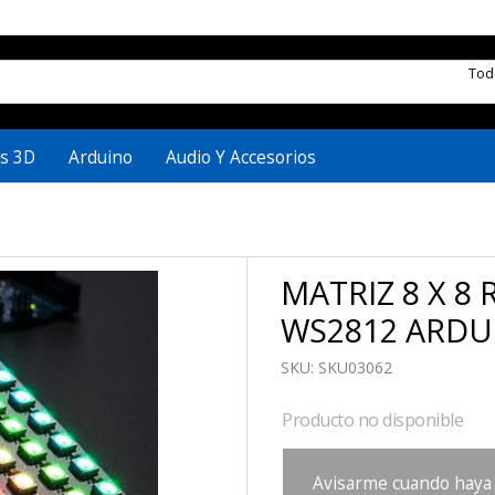
To
s 3D
Arduino
Audio Y Accesorios
MATRIZ 8 X 8 
WS2812 ARDU
SKU:
SKU03062
Producto no disponible
Avisarme cuando haya