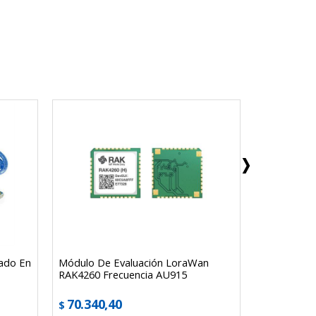
ado En
Módulo De Evaluación LoraWan
Usr-Tcp232
RAK4260 Frecuencia AU915
Ttl/módulo
70.340,40
$
40.949,
$