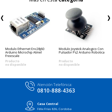
Modulo Ethernet Enc28j60
Modulo Joystick Analogico Con
Arduino Microchip Atmel
Pulsador Ps2 Arduino Robotica
Freescale
Producto
Producto
no disponible
no disponible
Atención Telefónica:
0810-888-4363
Casa Central
Félix Frías 836, Cordoba